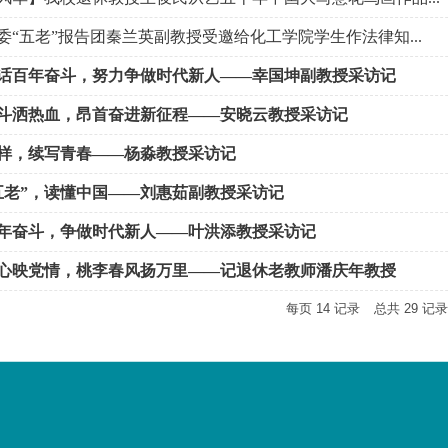
委“五老”报告团秦兰英副教授受邀给化工学院学生作法律知...
话百年奋斗，努力争做时代新人——幸国坤副教授采访记
斗洒热血，昂首奋进新征程——安晓云教授采访记
样，续写青春——杨淼教授采访记
五老”，读懂中国——刘惠茹副教授采访记
年奋斗，争做时代新人——叶洪添教授采访记
心映党情，桃李春风扬万里——记退休老教师潘庆年教授
每页
14
记录
总共
29
记