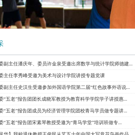
采
委副主任潘庆年、委员许金泉受邀出席数学与统计学院师德建...
委主任李秀峰受邀为美术与设计学院讲授专题党课
委副主任史汉生受邀参加外国语学院第二届“红色故事外语说...
委“五老”报告团团长成晓军教授为教育科学学院学子讲授惠...
委“五老”报告团成员为经济管理学院团校青马学员做专题讲...
委“五老”报告团宋素琴教授受邀为“青马学堂”培训班做专...
风华】我校退休教授王俊民从艺五十年中国大写意花鸟画作品...