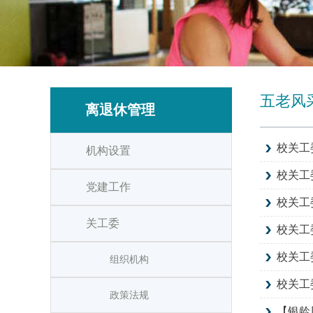
五老风
离退休管理
校关工
机构设置
校关工
党建工作
校关工
关工委
校关工
校关工
组织机构
校关工
政策法规
【银龄